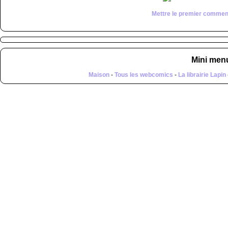
Mettre le premier commen
Mini men
Maison
-
Tous les webcomics
-
La librairie Lapin