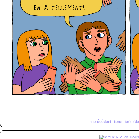
« précédent
(premier)
(de