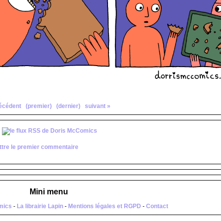
écédent
(premier)
(dernier)
suivant »
tre le premier commentaire
Mini menu
mics
-
La librairie Lapin
-
Mentions légales et RGPD
-
Contact