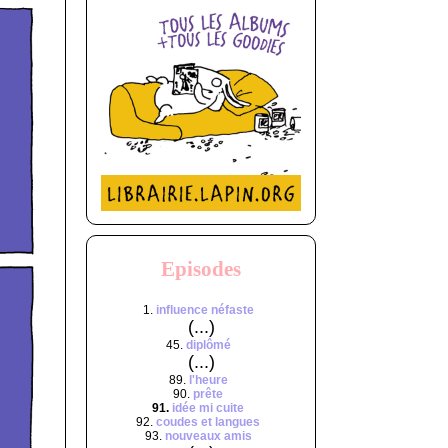
Episodes
1.
influence néfaste
(...)
45.
diplômé
(...)
89.
l'heure
90.
prête
91.
idée mi cuite
92.
coudes et langues
93.
nouveaux amis