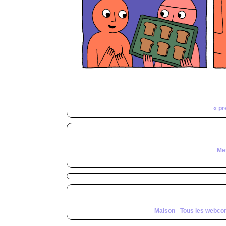
« pr
Met
Maison
-
Tous les webco