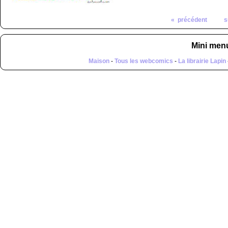
« précédent
s
Mini men
Maison
-
Tous les webcomics
-
La librairie Lapin