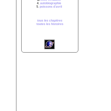
4.
autobiographie
5.
poissons d'avril
tous les chapitres
toutes les histoires