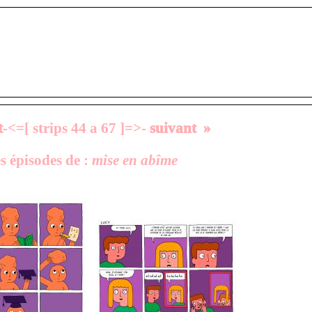
t
-<=[ strips 44 a 67 ]=>-
suivant »
es épisodes de :
mise en abîme