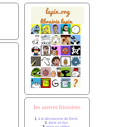
les autres histoires
1.
à la découverte de Doris
2.
doris en feu
3.
mise en abîme